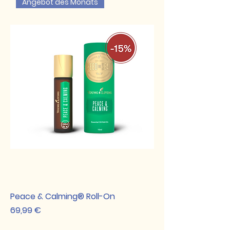
Angebot des Monats
Peace & Calming® Roll-On
Preis
69,99 €