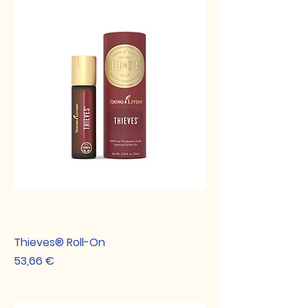
Thieves® Roll-On
Preis
53,66 €