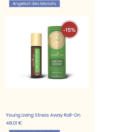
Angebot des Monats
Young Living Stress Away Roll-On
Preis
48,01 €