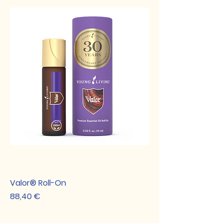
Valor® Roll-On
Preis
88,40 €