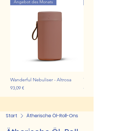
Angebot des Monats
Angebot des Monats
Wanderful Nebuliser - Altrosa
Young Living Stress Aw
Preis
Preis
93,09 €
48,01 €
Start
Ätherische Öl-Roll-Ons