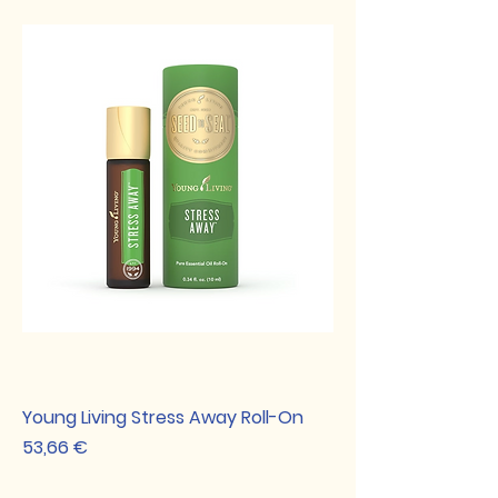
Young Living Stress Away Roll-On
Preis
53,66 €