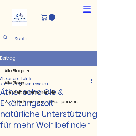
Beitrag
Alle Blogs
Alexandra Tulnik
Alle Blogs
7. Dez. 2025
2 Min. Lesezeit
Ätherische Öle &
Die Welt ätherischer Öle
Erkältungszeit -
Welt der Energien und Frequenzen
natürliche Unterstützung
für mehr Wohlbefinden