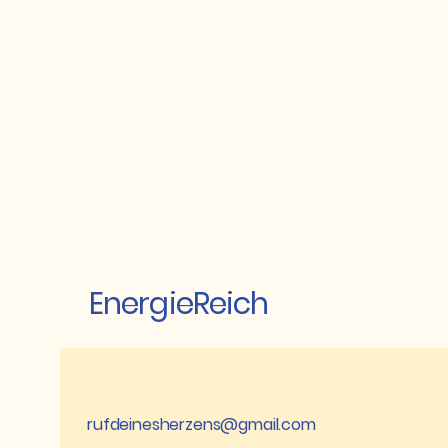
EnergieReich
rufdeinesherzens@gmail.com