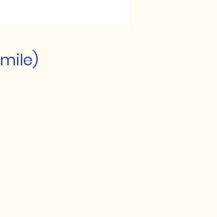
mile)
n,
t
se
r