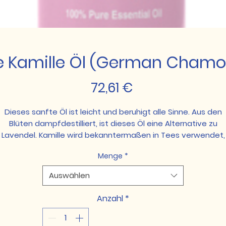
e Kamille Öl (German Chamo
Preis
72,61 €
Dieses sanfte Öl ist leicht und beruhigt alle Sinne. Aus den
Blüten dampfdestilliert, ist dieses Öl eine Alternative zu
Lavendel. Kamille wird bekanntermaßen in Tees verwendet,
ber ein Hauch davon auf Deinem Hals sorgt für einen frische
Menge
*
kühlenden Duft. Ideal für empfindliche Haut. Du kannst es mi
einem Trägeröl verdünnen und so ein subtileres Aroma
Auswählen
enießen. Gib einige Tropfen in Dein Gesichtsreiniger und las
Make-Up Reste und Unreinheiten geradezu wegschmelzen fü
Anzahl
*
reine und blütenzarte Haut.