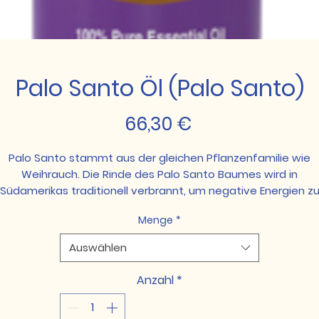
Palo Santo Öl (Palo Santo)
Preis
66,30 €
Palo Santo stammt aus der gleichen Pflanzenfamilie wie
Weihrauch. Die Rinde des Palo Santo Baumes wird in
Südamerikas traditionell verbrannt, um negative Energien z
vertreiben. Die zitronig-minzige Kopfnote kann direkt aus de
Menge
*
Flasche inhaliert werden, um eine spirituelle Verbindung bei
Meditieren zu unterstützen. Sogar der spanische Name
Auswählen
reflektiert, wie hoch dieses Öl geschätzt wird. Palo Santo
bedeutet „heiliges Holz.“
Anzahl
*
Anwendungsempfehlung