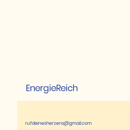
P
EnergieReich
rufdeinesherzens@gmail.com