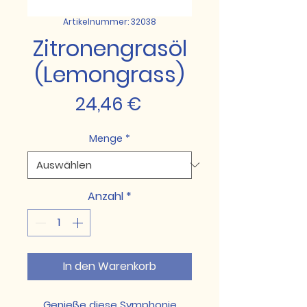
Artikelnummer: 32038
Zitronengrasöl
(Lemongrass)
Preis
24,46 €
Menge
*
Anzahl
*
In den Warenkorb
Genieße diese Symphonie