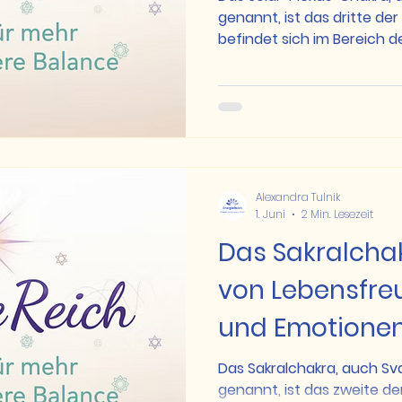
genannt, ist das dritte d
befindet sich im Bereich 
Bauchnabel und Brustbein. 
strahlendes Gelb und sein 
für persönliche Kraft, Will
und die Fähigkeit, den ei
Bedeutung des Solar-Ple
Wurzel-Chakra uns Sicherh
Sakralchakra uns mit unse
Alexandra Tulnik
1. Juni
2 Min. Lesezeit
Das Sakralchak
von Lebensfreu
und Emotione
Das Sakralchakra, auch S
genannt, ist das zweite d