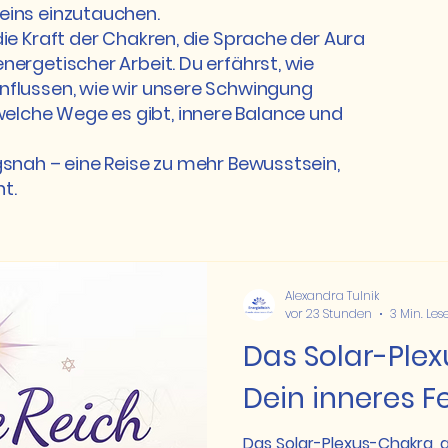
Seins einzutauchen.
 die Kraft der Chakren, die Sprache der Aura
energetischer Arbeit. Du erfährst, wie
influssen, wie wir unsere Schwingung
elche Wege es gibt, innere Balance und
agsnah – eine Reise zu mehr Bewusstsein,
t.
Alexandra Tulnik
vor 23 Stunden
3 Min. Les
Das Solar-Ple
Dein inneres F
Das Solar-Plexus-Chakra,