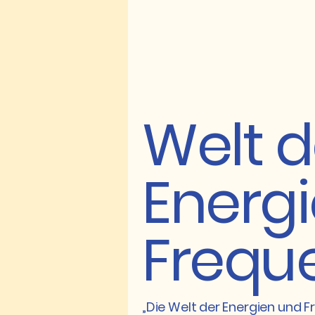
Welt d
Energ
Frequ
„Die Welt der Energien und Fr