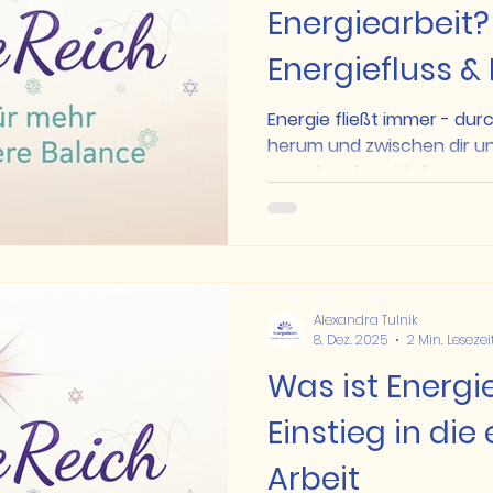
Energiearbeit? - 
Energiefluss &
Energie fließt immer - dur
herum und zwischen dir un
manchmal gerät dieser natü
Wir fühlen uns müde, gerei
ganz bei uns“. Genau hier s
unterstützt dich dabei, de
Balance zu bringen – damit 
und kraftvoller fühlst. 💜 D
Alexandra Tulnik
Du kannst dir dein Energi
8. Dez. 2025
2 Min. Lesezei
aus Flüssen vor
Was ist Energie
Einstieg in die
Arbeit