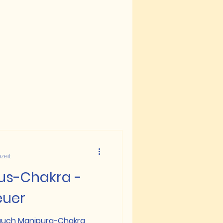
ezeit
xus-Chakra -
euer
 auch Manipura-Chakra