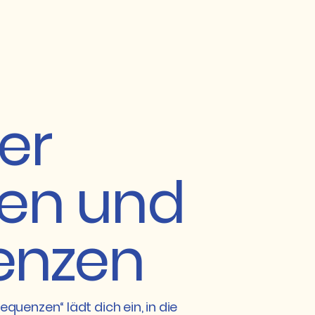
er
ien und
enzen
equenzen“ lädt dich ein, in die