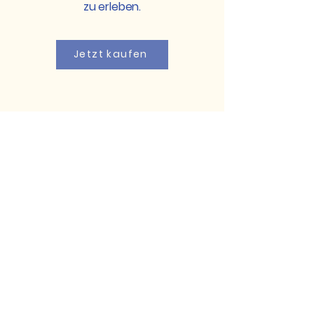
zu erleben.
Jetzt kaufen
EnergieReich
rufdeinesherzens@gmail.com
8843 St. Peter am
Kammersberg,
Österreich