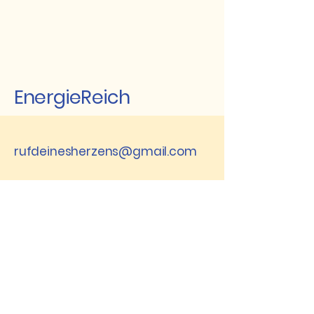
EnergieReich
rufdeinesherzens@gmail.com
8843 St. Peter am
Kammersberg,
Österreich