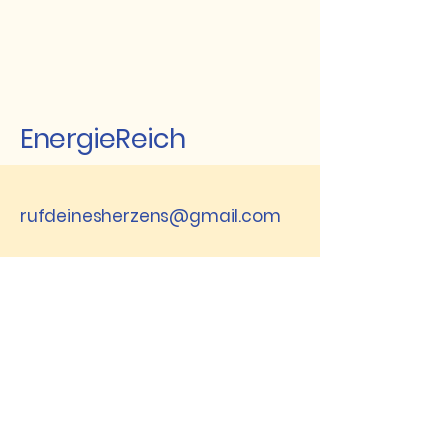
EnergieReich
rufdeinesherzens@gmail.com
8843 St. Peter am
Kammersberg,
Österreich