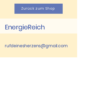
Zurück zum Shop
EnergieReich
rufdeinesherzens@gmail.com
8843 St. Peter am
Kammersberg,
Österreich