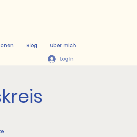
kte ansehen
ionen
Blog
Über mich
Log In
kreis
te