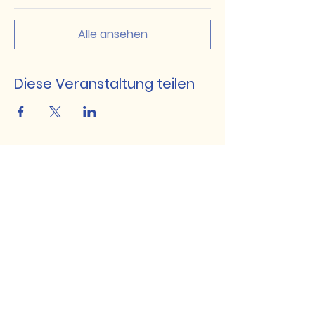
Alle ansehen
Diese Veranstaltung teilen
EnergieReich
rufdeinesherzens@gmail.com