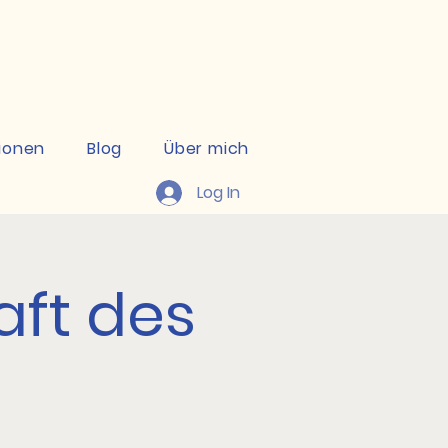
kte ansehen
ionen
Blog
Über mich
Log In
aft des