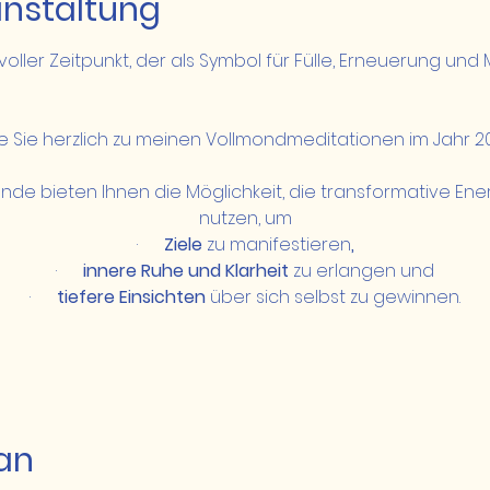
anstaltung
voller Zeitpunkt, der als Symbol für Fülle, Erneuerung und
de Sie herzlich zu meinen Vollmondmeditationen im Jahr 20
e bieten Ihnen die Möglichkeit, die transformative Ene
nutzen, um
·      
Ziele 
zu manifestieren
,
·      
innere Ruhe und
Klarheit 
zu erlangen und
·      
tiefere Einsichten
 über sich selbst zu gewinnen.
an