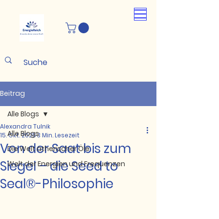
Beitrag
Alle Blogs
Alexandra Tulnik
Alle Blogs
15. Okt. 2025
3 Min. Lesezeit
Von der Saat bis zum
Die Welt ätherischer Öle
Siegel – die Seed to
Welt der Energien und Frequenzen
Seal®-Philosophie