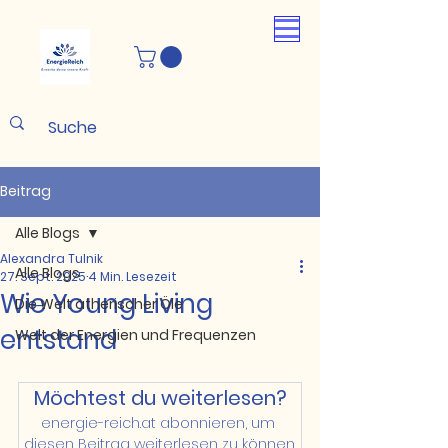
Beitrag
Alle Blogs
Alexandra Tulnik
Alle Blogs
27. Sept. 2025
4 Min. Lesezeit
Wie Young Living
Die Welt ätherischer Öle
entstand
Welt der Energien und Frequenzen
Möchtest du weiterlesen?
energie-reich.at abonnieren, um 
diesen Beitrag weiterlesen zu können.