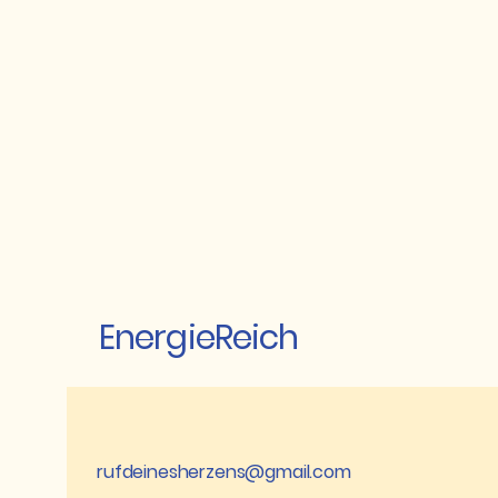
Ei
EnergieReich
rufdeinesherzens@gmail.com