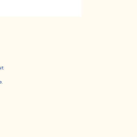
it
e.