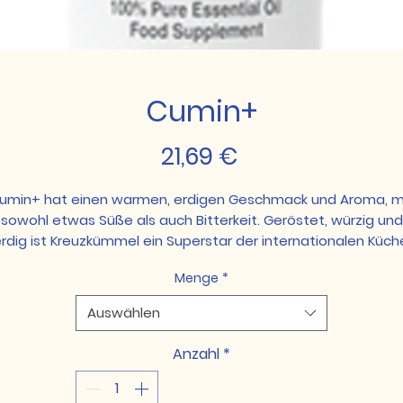
Cumin+
Preis
21,69 €
umin+ hat einen warmen, erdigen Geschmack und Aroma, m
sowohl etwas Süße als auch Bitterkeit. Geröstet, würzig und
rdig ist Kreuzkümmel ein Superstar der internationalen Küch
Ein Tropfen Cumin+ macht den Unterschied aus zwischen
Menge
*
mittelmäßig und legendär für Deine Chilli-, Curry- oder
Eintopfrezepte.
Auswählen
Anwendungsempfehlung
Anzahl
*
Nimm 1-2 Tropfen täglich in einer pflanzlichen Kapsel ein.
Gib einen Tropfen nach dem Essen in warmes Wasser.