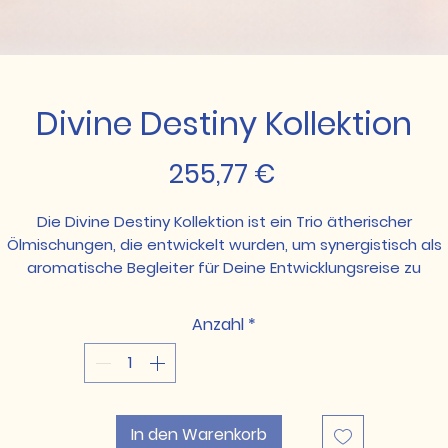
Divine Destiny Kollektion
Preis
255,77 €
Die Divine Destiny Kollektion ist ein Trio ätherischer
Ölmischungen, die entwickelt wurden, um synergistisch als
aromatische Begleiter für Deine Entwicklungsreise zu
ntdeckung und Erleuchtung zu fungieren. Diese Ölmischung
können gemeinsam und gemischt äußerlich aufgetragen
Anzahl
*
werden.
Daily Divine
,
I Am Blessed
, and
I Am Creative.
Die Ölmischungen in diesem Set sollen spirituelle
Aufmerksamkeit unterstützen und Dein Inneres Selbst
estärken, indem sie Ablenkung, Worte und Programmierung
ausblenden, die Dich davon abhalten, Dein wahres Selbst z
In den Warenkorb