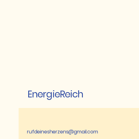
1 
EnergieReich
rufdeinesherzens@gmail.com