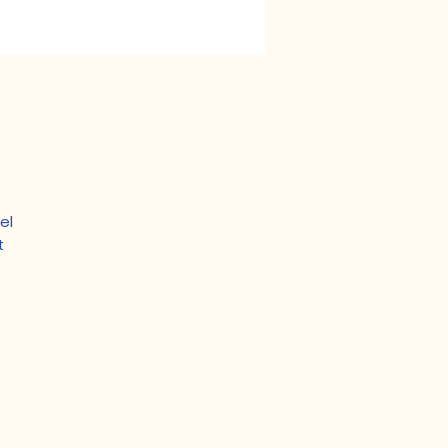
el
t
rd
s