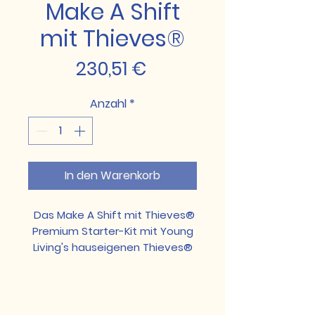
Make A Shift
mit Thieves®
Preis
230,51 €
Anzahl
*
In den Warenkorb
Das Make A Shift mit Thieves®
Premium Starter-Kit mit Young
Living's hauseigenen Thieves®
Linie mit sanften, aber
effektiven Alternativen für
Reinigungsprodukte, Probiere
einen natürlicheren Lifestyle aus