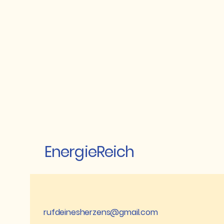
EnergieReich
rufdeinesherzens@gmail.com