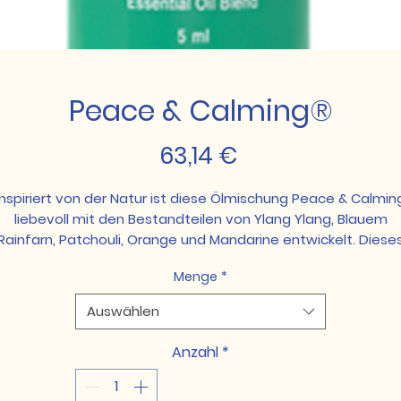
Peace & Calming®
Preis
63,14 €
Inspiriert von der Natur ist diese Ölmischung Peace & Calmin
liebevoll mit den Bestandteilen von Ylang Ylang, Blauem
Rainfarn, Patchouli, Orange und Mandarine entwickelt. Diese
süße, frische Aroma ist perfekt für eine Erfrischung
Menge
*
zwischendurch wenn Du eine Dosis Ruhe und Frieden
gebrauchen kannst. Inhaliere einfach das erfrischende Arom
Auswählen
direkt aus der Flasche. Oder gib einige Tropfen in Deinen
oisturizer für ein strahlendes Finish. Genieße den floralen Du
Anzahl
*
wenn Du etwas auf den Nacken als persönliches Parfüm
aufträgst.