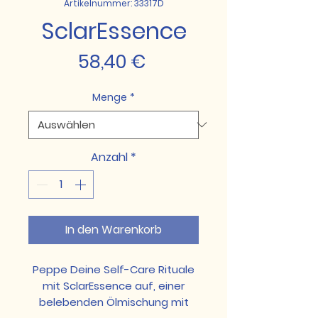
Artikelnummer: 33317D
SclarEssence
Preis
58,40 €
Menge
*
Anzahl
*
In den Warenkorb
Peppe Deine Self-Care Rituale
mit SclarEssence auf, einer
belebenden Ölmischung mit