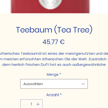
Teebaum (Tea Tree)
Preis
45,77 €
Ätherisches Teebaumöl ist eines der meistgenutzten und de
m meisten erforschten ätherischen Öle der Welt. Zusätzlich 
dem herrlich frischen Duft hat es auch außergewöhnliche
reinigende Eigenschaften. Tatsächlich ist Teebaumöl so
Menge
*
vielseitig, dass man es für fast alles verwenden kann — von
persönlichem Parfüm bis zum Aufpeppen der
Auswählen
Hautpflegeroutine. Mit einer Flasche reinen ätherischen
Teebaumöls kannst Du im Handumdrehen Deine Meditations
Anzahl
*
oder Yogaübungen verbessern und dank der
euchtigkeitsspenden und reinigenden Eigenschaften kann d