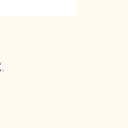
r
zu
-
as