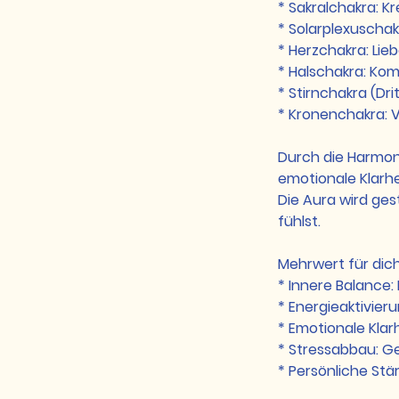
* Sakralchakra: Kr
* Solarplexuschak
* Herzchakra: Lie
* Halschakra: Ko
* Stirnchakra (Drit
* Kronenchakra: V
Durch die Harmoni
emotionale Klarhei
Die Aura wird ges
fühlst.
Mehrwert für dic
* Innere Balance:
* Energieaktivier
* Emotionale Klar
* Stressabbau: G
* Persönliche Stä