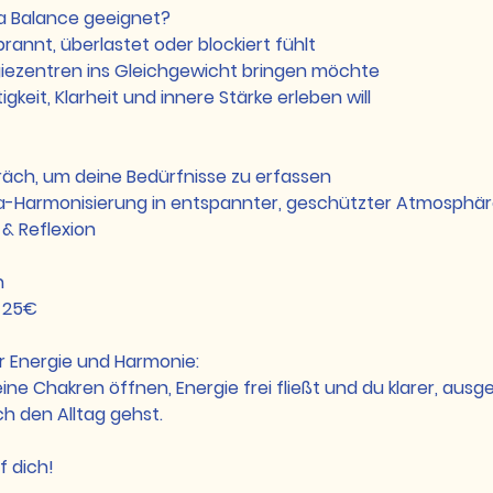
ra Balance geeignet?
rannt, überlastet oder blockiert fühlt
giezentren ins Gleichgewicht bringen möchte
gkeit, Klarheit und innere Stärke erleben will
räch, um deine Bedürfnisse zu erfassen
a-Harmonisierung in entspannter, geschützter Atmosphä
& Reflexion
n
: 25€
 Energie und Harmonie:
eine Chakren öffnen, Energie frei fließt und du klarer, aus
ch den Alltag gehst.
f dich!