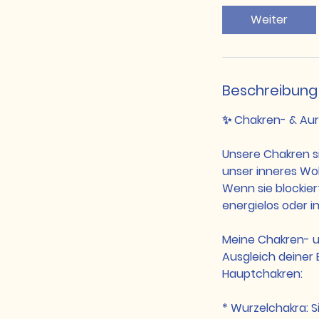
i
Weiter
n
.
Beschreibung
✨ Chakren- & Aur
Unsere Chakren s
unser inneres Wo
Wenn sie blockier
energielos oder in
Meine Chakren- u
Ausgleich deiner 
Hauptchakren:
* Wurzelchakra: Si