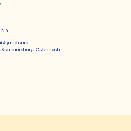
.
ben
s@gmail.com
m Kammersberg, Österreich