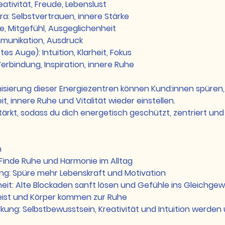
eativität, Freude, Lebenslust
ra: Selbstvertrauen, innere Stärke
be, Mitgefühl, Ausgeglichenheit
mmunikation, Ausdruck
tes Auge): Intuition, Klarheit, Fokus
erbindung, Inspiration, innere Ruhe
sierung dieser Energiezentren können Kund:innen spüren, 
t, innere Ruhe und Vitalität wieder einstellen.
tärkt, sodass du dich energetisch geschützt, zentriert un
h
 Finde Ruhe und Harmonie im Alltag
ung: Spüre mehr Lebenskraft und Motivation
heit: Alte Blockaden sanft lösen und Gefühle ins Gleichgew
eist und Körper kommen zur Ruhe
rkung: Selbstbewusstsein, Kreativität und Intuition werden