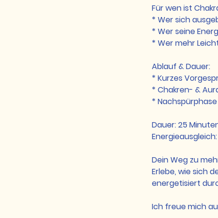
Für wen ist Chak
* Wer sich ausgeb
* Wer seine Ener
* Wer mehr Leichti
Ablauf & Dauer:
* Kurzes Vorgesp
* Chakren- & Aur
* Nachspürphase 
Dauer: 25 Minute
Energieausgleich
Dein Weg zu mehr
Erlebe, wie sich d
energetisiert dur
Ich freue mich au