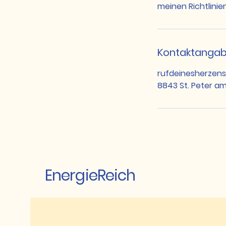
meinen Richtlinien
Kontaktanga
rufdeinesherzen
8843 St. Peter a
EnergieReich