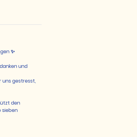
ngen ✨
Gedanken und
r uns gestresst,
tützt den
e sieben