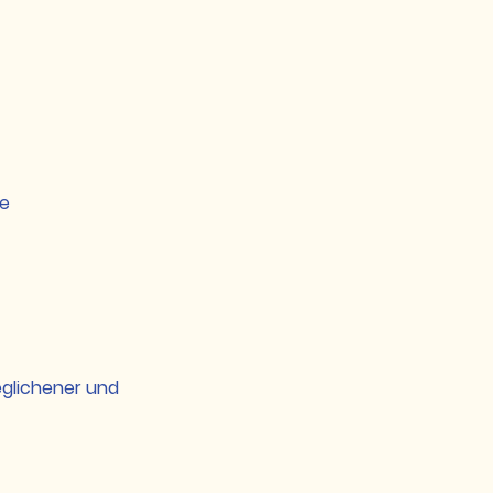
re
geglichener und