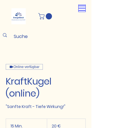
Online verfügbar
KraftKugel
(online)
"Sanfte Kraft - Tiefe Wirkung!"
20
Euro
15 Min.
1
20 €