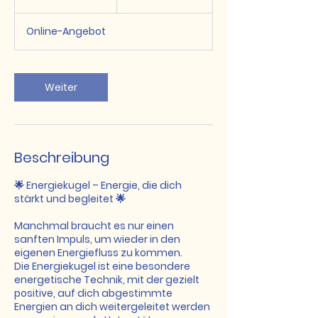
5
M
Online-Angebot
i
n
.
Weiter
Beschreibung
🌟 Energiekugel – Energie, die dich
stärkt und begleitet 🌟
Manchmal braucht es nur einen
sanften Impuls, um wieder in den
eigenen Energiefluss zu kommen.
Die Energiekugel ist eine besondere
energetische Technik, mit der gezielt
positive, auf dich abgestimmte
Energien an dich weitergeleitet werden