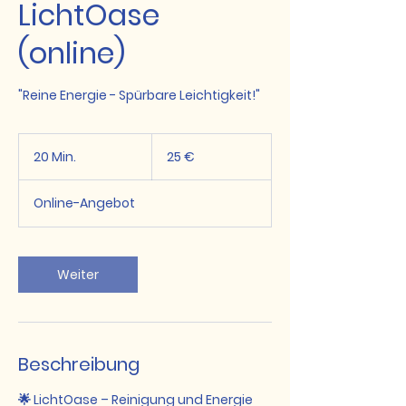
LichtOase
(online)
"Reine Energie - Spürbare Leichtigkeit!"
25
Euro
20 Min.
2
25 €
0
M
Online-Angebot
i
n
.
Weiter
Beschreibung
🌟 LichtOase – Reinigung und Energie